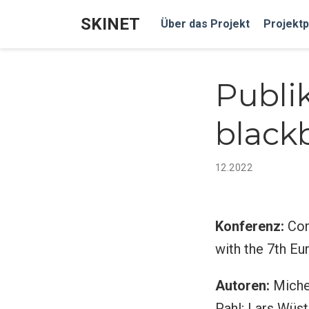
SKINET
Über das Projekt
Projektp
Publik
blackb
12.2022
Konferenz:
Com
with the 7th 
Autoren:
Michel
Pahl; Lars Wüst