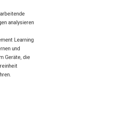
 arbeitende
en analysieren
ement Learning
ernen und
m Geräte, die
reinheit
hren.