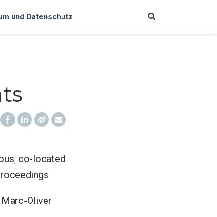
um und Datenschutz
nts
ous, co-located
Proceedings
 Marc-Oliver